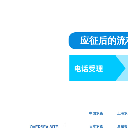
应征后的流
中国罗森
上海罗
日本罗森
夏威夷